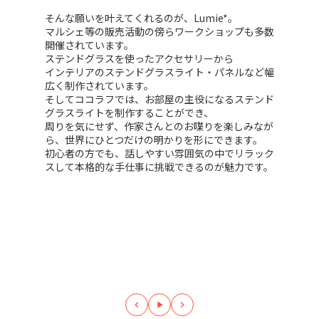
そんな願いを叶えてくれるのが、Lumie*。
マルシェ等の販売活動の傍らワークショップも多数
開催されています。
ステンドグラスを使ったアクセサリーから
インテリアのステンドグラスライト・パネルなど幅
広く制作されています。
そしてココラフでは、お部屋の主役になるステンド
グラスライトを制作することができ、
周りを気にせず、作家さんとのお喋りを楽しみなが
ら、世界にひとつだけの明かりを形にできます。
初心者の方でも、話しやすい雰囲気の中でリラック
スして本格的な手仕事に挑戦できるのが魅力です。
keyboard_arrow_left
play_arrow
keyboard_arrow_right