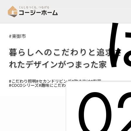
#東御市
暮らしへのこだわりと追求さ
れたデザインがつまった家
0
#こだわり照明
#セカンドリビング
#吹き抜け
#和室
#COCOシリーズ
#趣味にこだわる
#住宅
#オリジナル