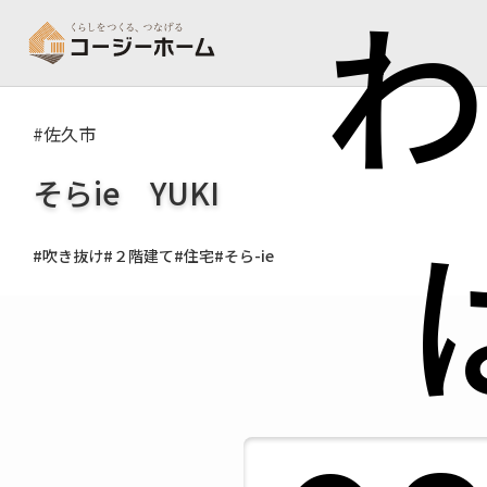
わ
#佐久市
そらie YUKI
#吹き抜け
#２階建て
#住宅
#そら-ie