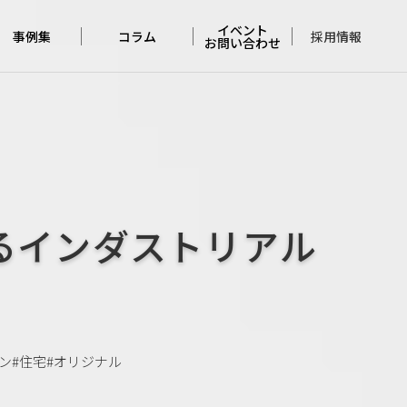
イベント
採用情報
事例集
コラム
お問い合わせ
住宅の事例集
アンバサダー
イベント
コラム
店舗の実例集
お問い合わせ
完成見学会
レポート
佐久平
モデルハウス
るインダストリアル
くらしづくりの
考察
メンテナンス
コラム
ン
#住宅
#オリジナル
本日の
コージーホーム