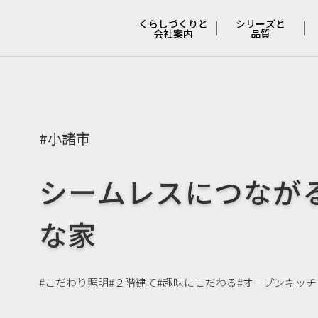
くらしづくりと
シリーズと
会社案内
品質
会社概要と
４つの
沿革
シリーズ
ポリシー
妥協しない
#小諸市
安心と安全
くらしづくりの
シームレスにつなが
流れ
冬でも快適な
特許工法
な家
くらしの
サポート
支えてくれる
人たち
#こだわり照明
#２階建て
#趣味にこだわる
#オープンキッチ
COCO Laugh
オーナーさんの
本音