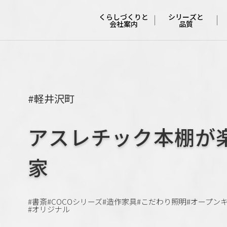
くらしづくりと
シリーズと
会社案内
品質
会社概要と
４つの
沿革
シリーズ
ポリシー
妥協しない
#軽井沢町
安心と安全
くらしづくりの
アスレチック本棚が
流れ
冬でも快適な
特許工法
家
くらしの
サポート
支えてくれる
人たち
#書斎
#COCOシリーズ
#造作家具
#こだわり照明
#オープン
COCO Laugh
#オリジナル
オーナーさんの
本音