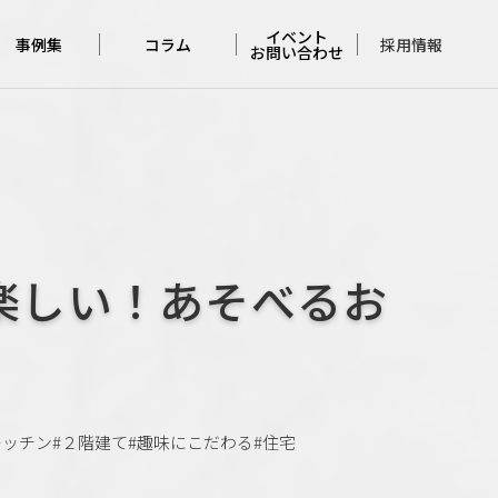
イベント
採用情報
事例集
コラム
お問い合わせ
住宅の事例集
アンバサダー
イベント
コラム
店舗の実例集
お問い合わせ
完成見学会
レポート
佐久平
モデルハウス
楽しい！あそべるお
くらしづくりの
考察
メンテナンス
コラム
キッチン
#２階建て
#趣味にこだわる
#住宅
本日の
コージーホーム