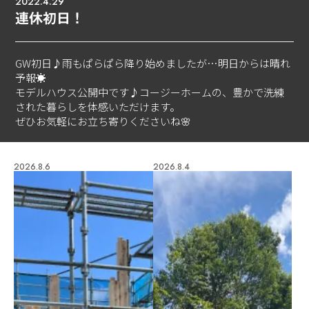
2022.4.29
連休初日！
GW初日♪雨もぱらぱら降り始めましたが…明日からは晴れ
予報☀️
モデルハウス公開中です♪コージーホームの、豊かで洗練
された暮らしを体感いただけます。
ぜひお気軽にお立ち寄りくださいね🌸
2026.8.6
2026.8.4