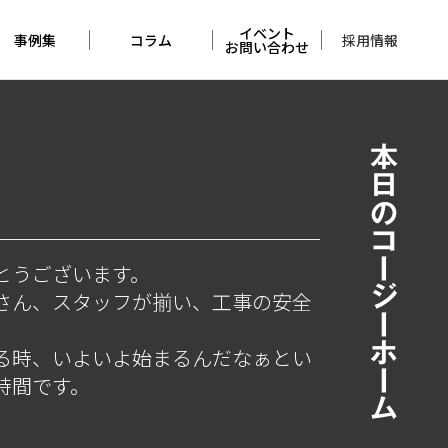
イベント
採用情報
事例集
コラム
お問い合わせ
住宅の事例集
アンバサダー
イベント
コラム
本日のコージーホーム
店舗の実例集
お問い合わせ
完成見学会
レポート
佐久平
モデルハウス
くらしづくりの
とうございます。
考察
さん、スタッフが揃い、工事の安全
メンテナンス
る時、いよいよ始まるんだなぁとい
コラム
時間です。
本日の
コージーホーム