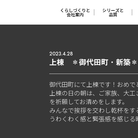
くらしづくりと
シリーズと
会社案内
品質
会社概要と
４つの
沿革
シリーズ
2023.4.28
ポリシー
妥協しない
上棟 ＊御代田町・新築＊
安心と安全
くらしづくりの
流れ
冬でも快適な
御代田町にて上棟です！おめで
特許工法
上棟の日の朝は、ご家族、大工
くらしの
を祈願してお清めをします。
サポート
支えてくれる
みんなで挨拶を交わし乾杯をす
人たち
うわくわく感と緊張感を感じる
COCO Laugh
オーナーさんの
本音