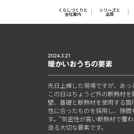
くらしづくりと
シリーズと
会社案内
品質
会社概要と
４つの
沿革
シリーズ
2024.3.21
ポリシー
妥協しない
暖かいおうちの要素
安心と安全
くらしづくりの
流れ
冬でも快適な
先日上棟した現場ですが、あっ
特許工法
この日はちょうど外の断熱材を
くらしの
壁、基礎と断熱材を使用する箇
サポート
支えてくれる
人たち
性に合ったものを採用し、隙間
す。“気密性が高い断熱材で覆わ
COCO Laugh
造る大切な要素です。
オーナーさんの
本音