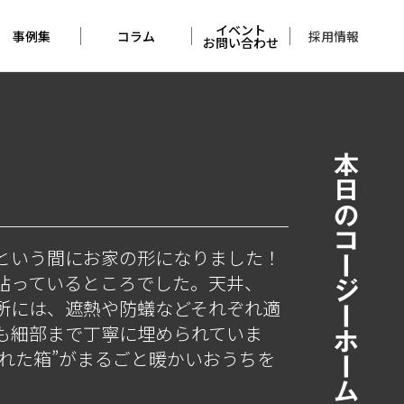
イベント
採用情報
事例集
コラム
お問い合わせ
住宅の事例集
アンバサダー
イベント
コラム
店舗の実例集
お問い合わせ
本日のコージーホーム
完成見学会
レポート
佐久平
モデルハウス
くらしづくりの
という間にお家の形になりました！
考察
貼っているところでした。天井、
所には、遮熱や防蟻などそれぞれ適
メンテナンス
コラム
も細部まで丁寧に埋められていま
れた箱”がまるごと暖かいおうちを
本日の
コージーホーム