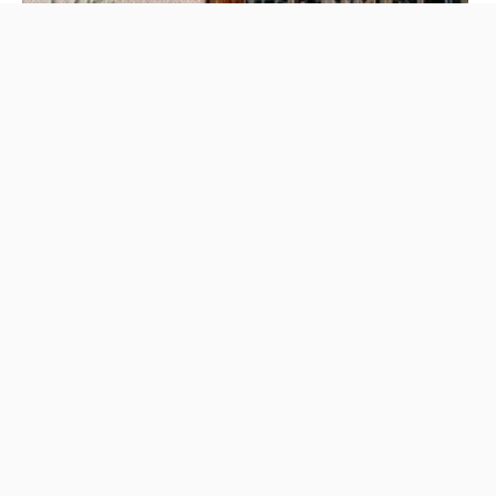
刺繍、はじめてみません
軽井沢にて新築住宅の上棟
か？
です
2026.6.12
2026.6.8