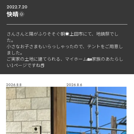
2022.7.20
快晴🌞
さんさんと陽がふりそそぐ朝☀️上田市にて、地鎮祭でし
た。
小さなお子さまもいらっしゃったので、テントをご用意し
ました。
ご実家の土地に建てられる、マイホーム🏡家族のあたらし
い1ページですね📕
2026.8.8
2026.8.6