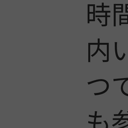
時
内
つ
も