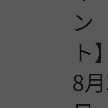
ン
ト
8月