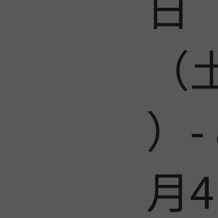
日
（
）- 
月4