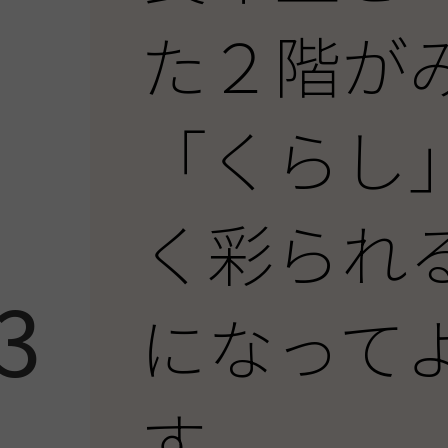
た２階が
「くらし
】
く彩られ
3
になって
す。