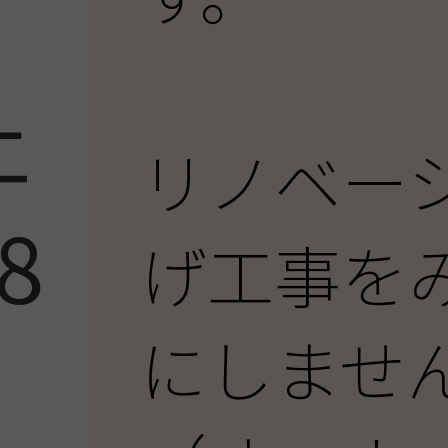
土
リノベー
8
げ工事を
にしませ