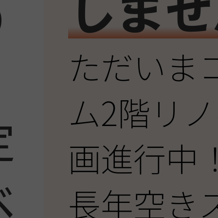
しませ
O
COCO Terrace
ただいま
様
ム2階リ
定
画進行中
ベ
長年空き