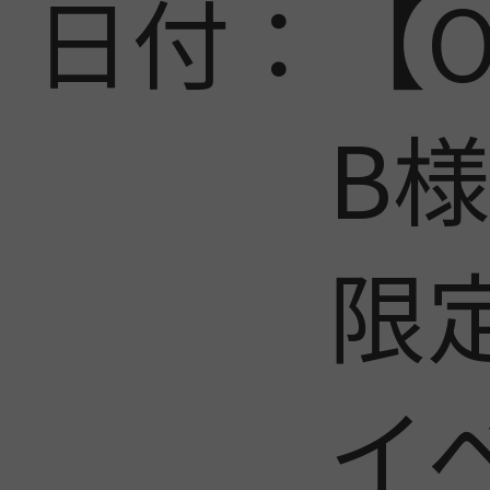
日付：
【
B
限
イ