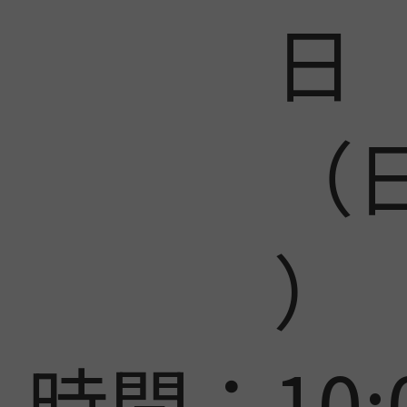
日
（
）
時間：
10: