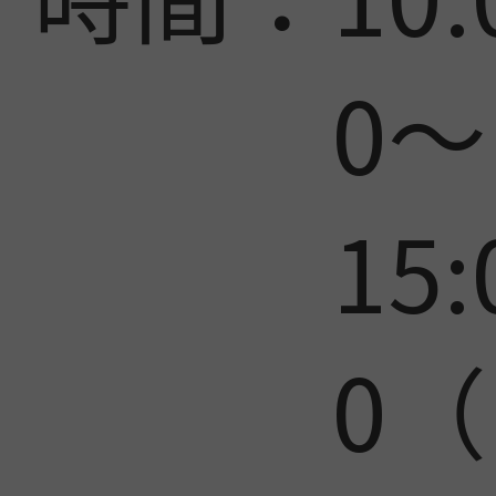
0〜
15:
0（