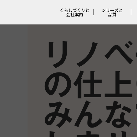
くらしづくりと
シリーズと
会社案内
品質
リノベ
会社概要と
４つの
沿革
シリーズ
ポリシー
妥協しない
の仕上
安心と安全
くらしづくりの
流れ
冬でも快適な
特許工法
みんな
くらしの
サポート
支えてくれる
人たち
COCO Laugh
オーナーさんの
本音