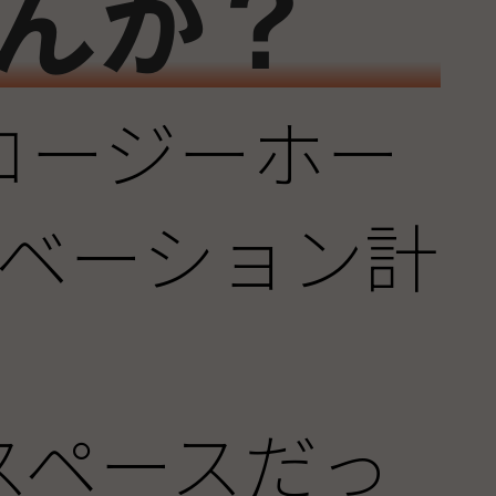
んか？
コージーホー
ノベーション計
！
スペースだっ