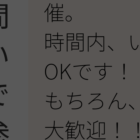
間
催。
時間内、
い
OKです！
で
もちろん
参
大歓迎！