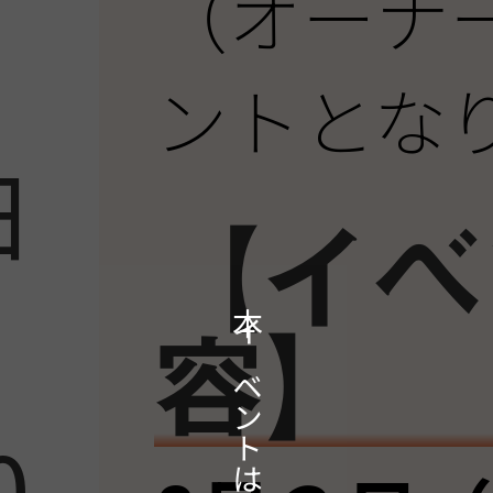
（オーナ
ントとな
日
【イベ
容】
0