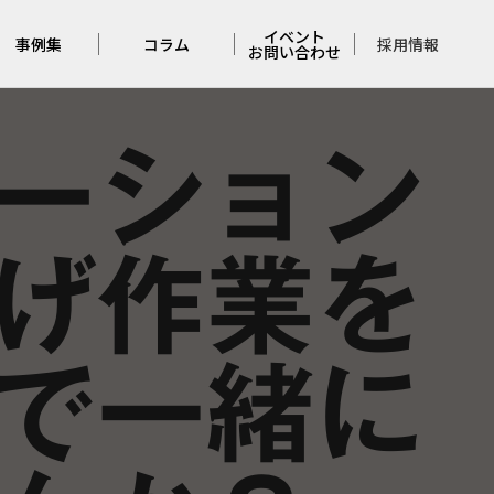
イベント
採用情報
事例集
コラム
お問い合わせ
ーション
住宅の事例集
アンバサダー
イベント
コラム
店舗の実例集
お問い合わせ
完成見学会
げ作業を
レポート
佐久平
モデルハウス
くらしづくりの
考察
で一緒に
メンテナンス
コラム
本日の
コージーホーム