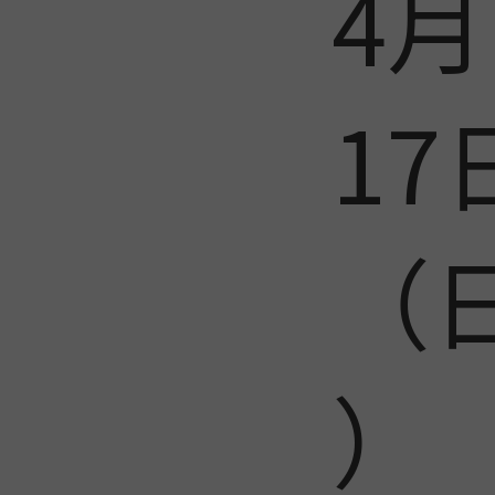
4月
17
（
）