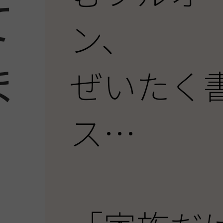
て
ン、
ま
ぜいたく
ス…
】