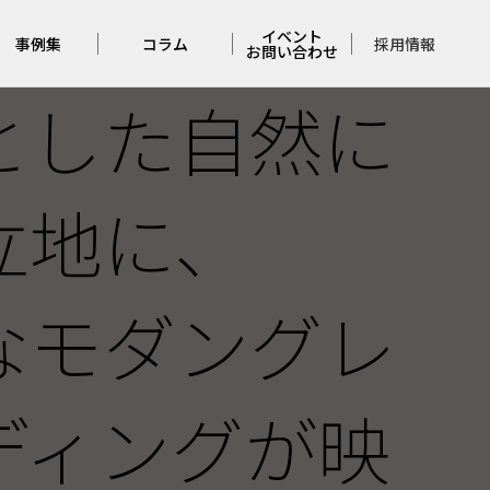
イベント
採用情報
事例集
コラム
お問い合わせ
とした自然に
住宅の事例集
アンバサダー
イベント
コラム
店舗の実例集
お問い合わせ
立地に、
完成見学会
レポート
佐久平
モデルハウス
くらしづくりの
なモダングレ
考察
メンテナンス
コラム
ディングが映
本日の
コージーホーム