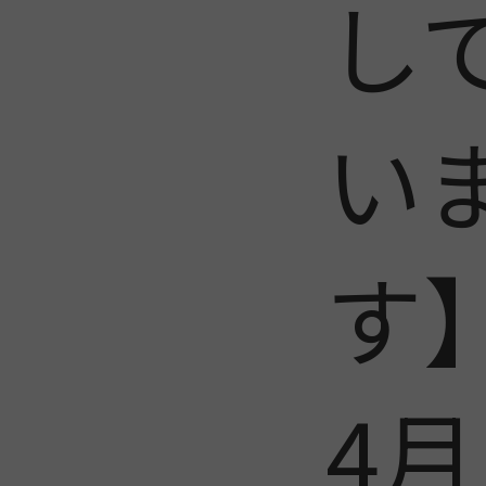
し
い
す
4月