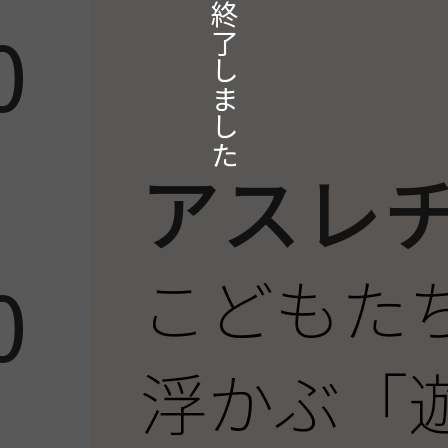
本イベントは終了しました
0
アスレ
こどもた
0
浮かぶ「