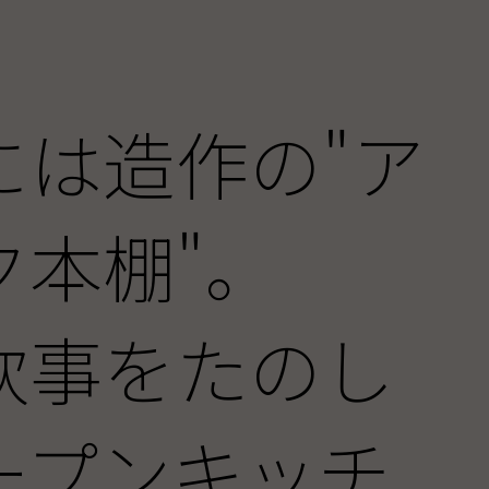
。
には造作の"ア
ク本棚"。
炊事をたのし
ープンキッチ