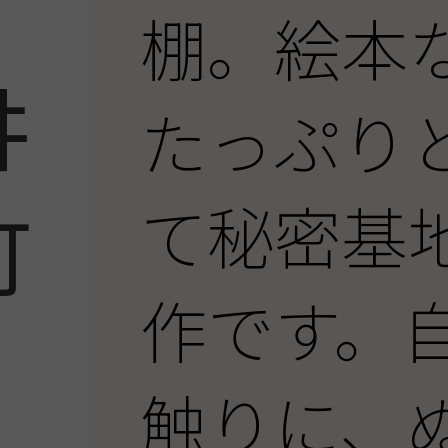
棚。絵本
井
たっぷり
町
て秘密基
作です。
触りに、