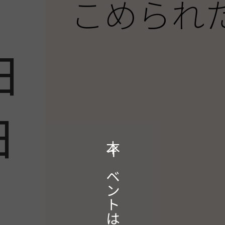
こめられ
日
日