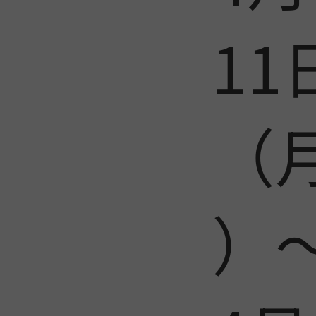
11
（
）