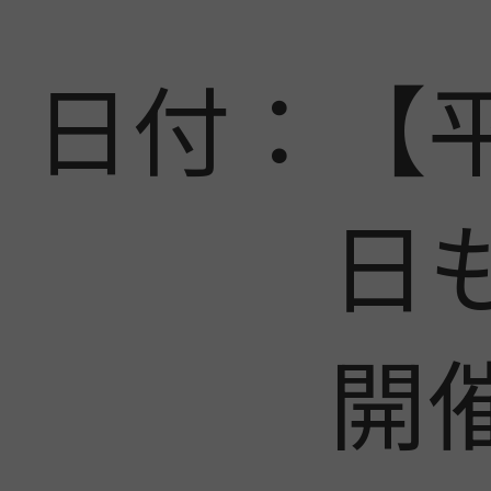
日付：
【
日
開