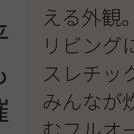
COCO Terrace
える外観
平
リビング
も
スレチッ
みんなが
催
むフルオ