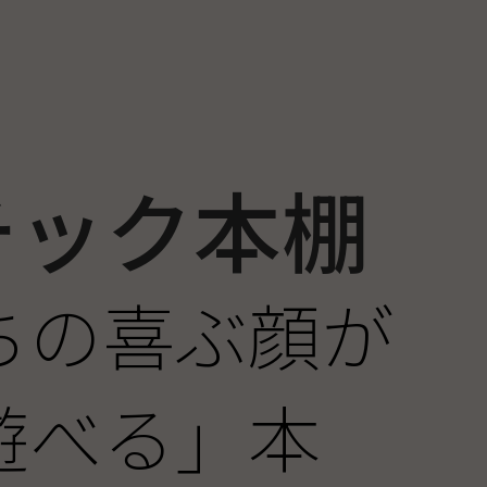
チック本棚
ちの喜ぶ顔が
遊べる」本