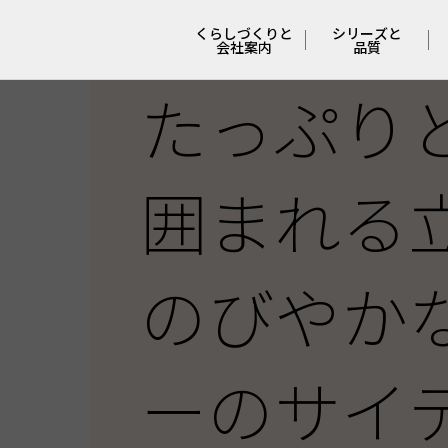
くらしづくりと
シリーズと
会社案内
品質
たっぷり
会社概要と
４つの
沿革
シリーズ
囲まれる
ポリシー
妥協しない
安心と安全
くらしづくりの
流れ
冬でも快適な
のびやか
特許工法
くらしの
サポート
支えてくれる
人たち
ーのサイ
COCO Laugh
オーナーさんの
本音