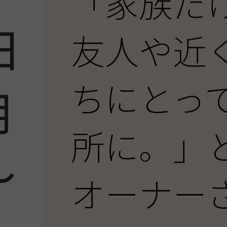
「家族だ
日
友人や近
ちにとっ
月
所に。」
～
オーナー