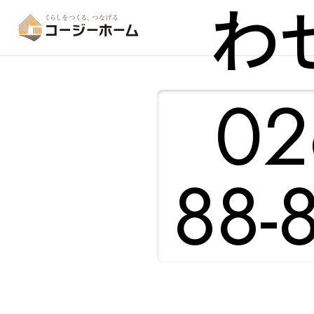
わ
02
88-