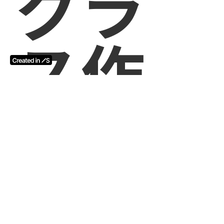
グラ
ス作
家
Lum