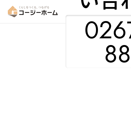
0267
88