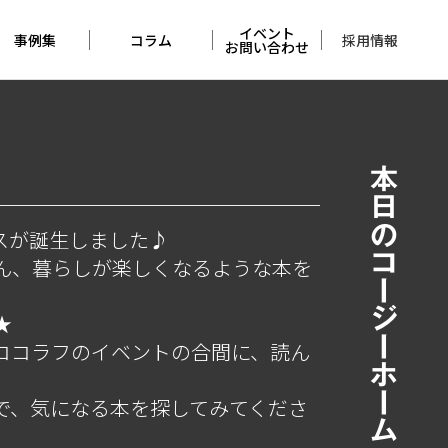
イベント
採用情報
事例集
コラム
お問い合わせ
住宅の事例集
アンバサダー
イベント
コラム
店舗の実例集
お問い合わせ
本日のコージーホーム
完成見学会
レポート
佐久平
スが誕生しました♪
モデルハウス
ん、暮らしが楽しくなるような本を
くらしづくりの
考察
★
メンテナンス
ココラフのイベントの合間に、読ん
コラム
で、気になる本を探してみてくださ
本日の
コージーホーム