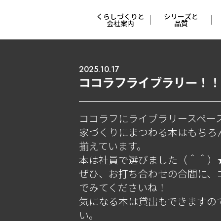
くらしづくりと
シリーズと
会社案内
品質
会社概要と
４つの
沿革
シリーズ
2025.10.17
ココラフライブラリー！！
ポリシー
妥協しない
安心と安全
ココラフにライブラリースペー
くらしづくりの
家づくりにまつわる本はもちろ
流れ
冬でも快適な
特許工法
揃えています。
本は社員で選びました（＾＾）
くらしの
サポート
支えてくれる
ぜひ、お打ち合わせの合間に、
人たち
でみてくださいね！
COCO Laugh
気になる本は貸出もできますの
オーナーさんの
い。
本音