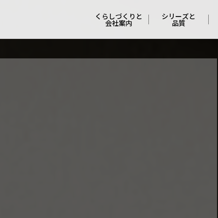
くらしづくりと
シリーズと
会社案内
品質
会社概要と
４つの
沿革
シリーズ
ポリシー
妥協しない
安心と安全
くらしづくりの
流れ
冬でも快適な
特許工法
くらしの
サポート
支えてくれる
人たち
COCO Laugh
オーナーさんの
本音