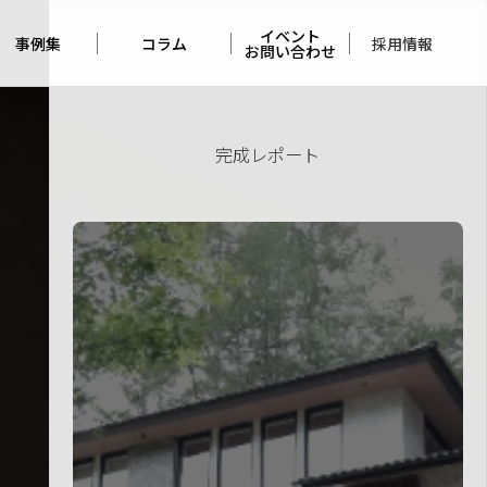
イベント
採用情報
事例集
コラム
お問い合わせ
住宅の事例集
アンバサダー
イベント
コラム
完成レポート
店舗の実例集
お問い合わせ
完成見学会
レポート
佐久平
モデルハウス
くらしづくりの
考察
メンテナンス
コラム
本日の
コージーホーム